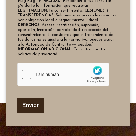
Puig Puig).
FINALIDAD
: Responder a tus consultas
r
y/o darte la información que requieras.
d
LEGITIMACIÓN
: tu consentimiento.
CESIONES Y
TRANSFERENCIAS
: Solamente se prevén las cesiones
o
por obligación legal o requerimiento judicial.
R
DERECHOS
: Acceso, rectificación, supresión,
G
oposición, limitación, portabilidad, revocación del
P
consentimiento. Si consideras que el tratamiento de
tus datos no se ajusta a la normativa, puedes acudir
D
a la Autoridad de Control (www.aepd.es).
*
INFORMACIÓN ADICIONAL
: Consultar nuestra
política de privacidad.
Enviar