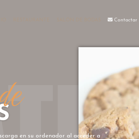
CIO
RESTAURANTE
SALÓN DE BODAS
Contactar
 de
S
escarga en su ordenador al acceder a