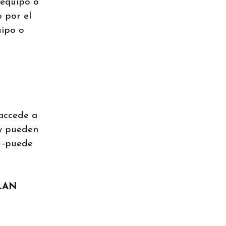
 equipo o
o por el
uipo o
 accede a
 y pueden
e -puede
LAN