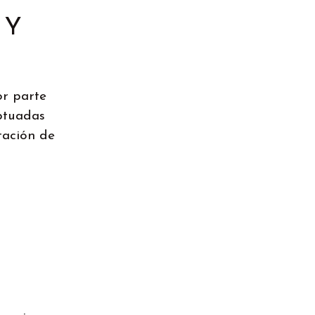
 Y
or parte
eptuadas
tación de