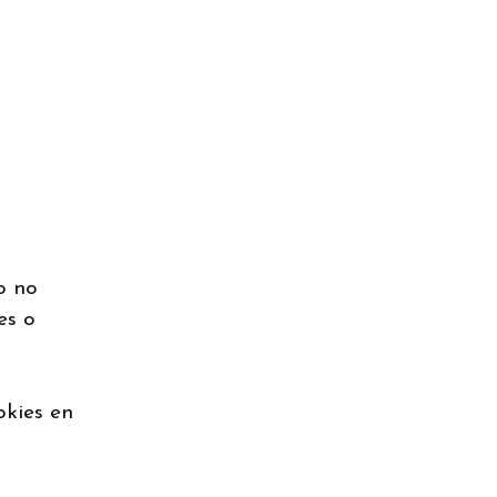
o no
es o
okies en