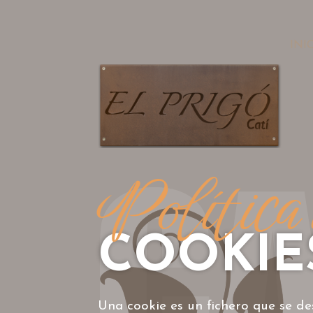
INI
Política
COOKIE
Una cookie es un fichero que se d