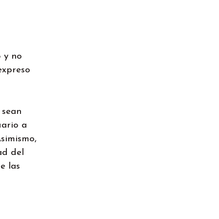
 y no
expreso
 sean
uario a
Asimismo,
ad del
e las